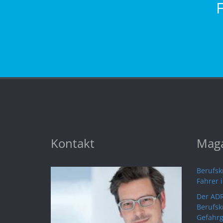
Kontakt
Maga
Berufskr
Fahrer 
Der ADR
Berufsk
Gefahrg