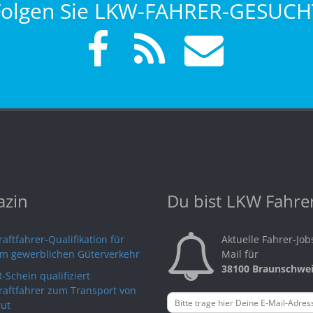
Folgen Sie LKW-FAHRER-GESUCH
zin
Du bist LKW Fahre
aftfahrer-Qualifikation für
Aktuelle Fahrer-Job
im gewerblichen Güterverkehr
Mail für
38100 Braunschwe
-Schein qualifiziert
raftfahrer zum Transport von
ut