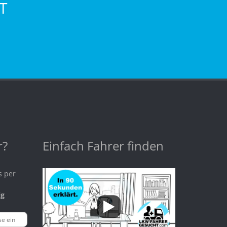
T
r?
Einfach Fahrer finden
s per
ig