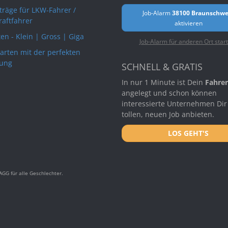
rträge für LKW-Fahrer /
Job-Alarm
38100 Braunschwe
raftfahrer
aktivieren
en - Klein | Gross | Giga
Job-Alarm für anderen Ort star
arten mit der perfekten
ung
SCHNELL & GRATIS
In nur 1 Minute ist Dein
Fahrer
angelegt und schon können
interessierte Unternehmen Dir
tollen, neuen Job anbieten.
LOS GEHT'S
GG für alle Geschlechter.