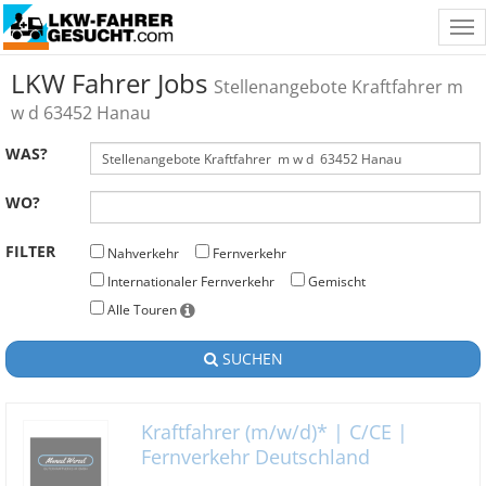
Tog
nav
LKW Fahrer Jobs
Stellenangebote Kraftfahrer m
w d 63452 Hanau
WAS?
WO?
FILTER
Nahverkehr
Fernverkehr
Internationaler Fernverkehr
Gemischt
Alle Touren
SUCHEN
Kraftfahrer (m/w/d)* | C/CE |
Fernverkehr Deutschland