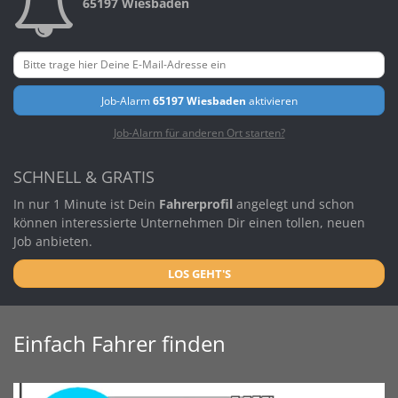
65197 Wiesbaden
Job-Alarm
65197 Wiesbaden
aktivieren
Job-Alarm für anderen Ort starten?
SCHNELL & GRATIS
In nur 1 Minute ist Dein
Fahrerprofil
angelegt und schon
können interessierte Unternehmen Dir einen tollen, neuen
Job anbieten.
LOS GEHT'S
Einfach Fahrer finden