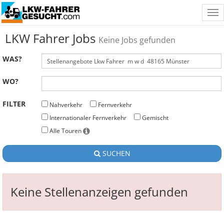
Tog
nav
LKW Fahrer Jobs
Keine Jobs gefunden
WAS?
WO?
FILTER
Nahverkehr
Fernverkehr
Internationaler Fernverkehr
Gemischt
Alle Touren
SUCHEN
Keine Stellenanzeigen gefunden