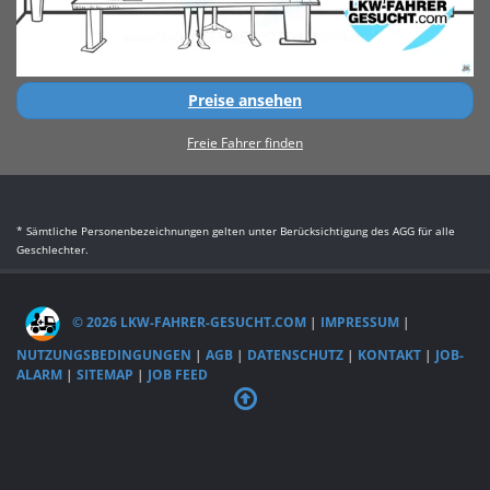
Preise ansehen
Freie Fahrer finden
* Sämtliche Personenbezeichnungen gelten unter Berücksichtigung des AGG für alle
Geschlechter.
© 2026 LKW-FAHRER-GESUCHT.COM
|
IMPRESSUM
|
NUTZUNGSBEDINGUNGEN
|
AGB
|
DATENSCHUTZ
|
KONTAKT
|
JOB-
ALARM
|
SITEMAP
|
JOB FEED