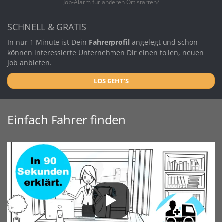
Job-Alarm für anderen Ort starten?
SCHNELL & GRATIS
In nur 1 Minute ist Dein
Fahrerprofil
angelegt und schon
können interessierte Unternehmen Dir einen tollen, neuen
Job anbieten.
LOS GEHT'S
Einfach Fahrer finden