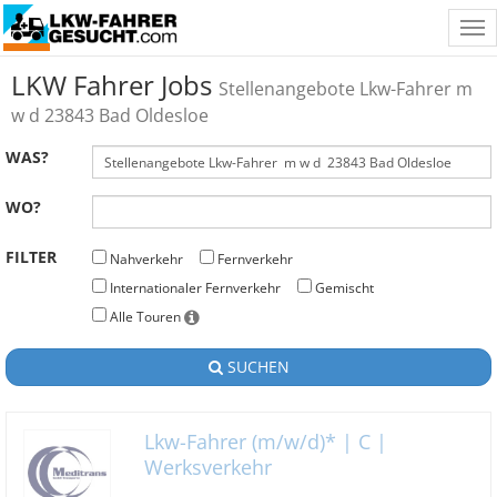
Tog
nav
LKW Fahrer Jobs
Stellenangebote Lkw-Fahrer m
w d 23843 Bad Oldesloe
WAS?
WO?
FILTER
Nahverkehr
Fernverkehr
Internationaler Fernverkehr
Gemischt
Alle Touren
SUCHEN
Lkw-Fahrer (m/w/d)* | C |
Werksverkehr