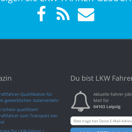
zin
Du bist LKW Fahre
aftfahrer-Qualifikation für
Aktuelle Fahrer-Job
im gewerblichen Güterverkehr
Mail für
04103 Leipzig
-Schein qualifiziert
raftfahrer zum Transport von
ut
rträge für LKW-Fahrer /