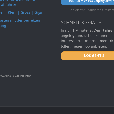
Job-Alarm
04103 Leipzig
aktivi
raftfahrer
Job-Alarm für anderen Ort star
en - Klein | Gross | Giga
arten mit der perfekten
SCHNELL & GRATIS
ung
In nur 1 Minute ist Dein
Fahrer
angelegt und schon können
interessierte Unternehmen Dir
tollen, neuen Job anbieten.
LOS GEHT'S
GG für alle Geschlechter.