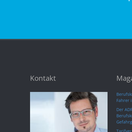
Kontakt
Maga
Berufskr
Fahrer 
Der ADR
Berufsk
Gefahrg
Tarifve