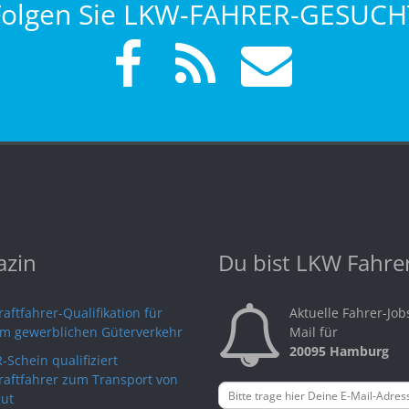
Folgen Sie LKW-FAHRER-GESUCH
zin
Du bist LKW Fahre
aftfahrer-Qualifikation für
Aktuelle Fahrer-Job
im gewerblichen Güterverkehr
Mail für
20095 Hamburg
-Schein qualifiziert
raftfahrer zum Transport von
ut