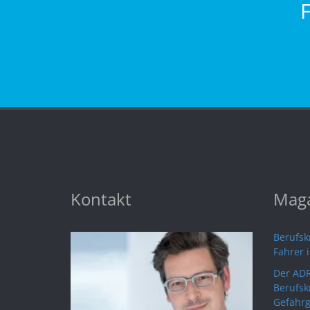
Kontakt
Maga
Berufskr
Fahrer 
Der ADR
Berufsk
Gefahrg