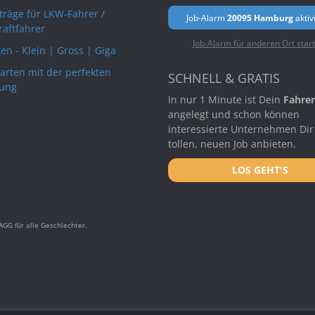
rträge für LKW-Fahrer /
Job-Alarm
20095 Hamburg
aktiv
raftfahrer
Job-Alarm für anderen Ort star
en - Klein | Gross | Giga
arten mit der perfekten
SCHNELL & GRATIS
ung
In nur 1 Minute ist Dein
Fahrer
angelegt und schon können
interessierte Unternehmen Dir
tollen, neuen Job anbieten.
LOS GEHT'S
GG für alle Geschlechter.