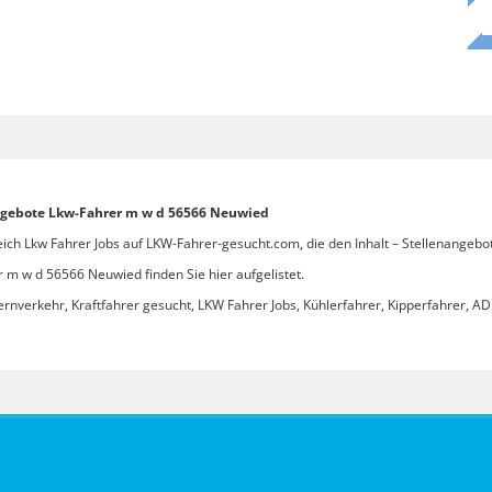
angebote Lkw-Fahrer m w d 56566 Neuwied
eich Lkw Fahrer Jobs auf LKW-Fahrer-gesucht.com, die den Inhalt – Stellenangeb
 m w d 56566 Neuwied finden Sie hier aufgelistet.
ernverkehr, Kraftfahrer gesucht, LKW Fahrer Jobs, Kühlerfahrer, Kipperfahrer, ADR