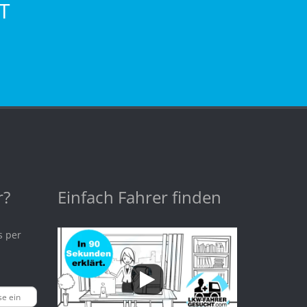
T
r?
Einfach Fahrer finden
s per