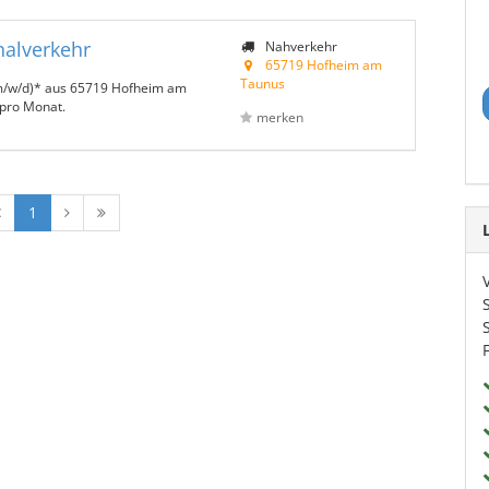
nalverkehr
Nahverkehr
65719 Hofheim am
Taunus
(m/w/d)* aus 65719 Hofheim am
 pro Monat.
merken
1