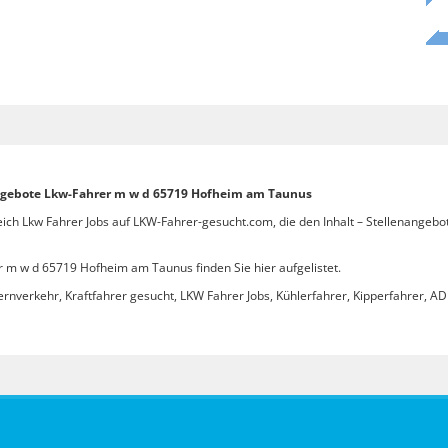
nangebote Lkw-Fahrer m w d 65719 Hofheim am Taunus
reich Lkw Fahrer Jobs auf LKW-Fahrer-gesucht.com, die den Inhalt – Stellenange
 m w d 65719 Hofheim am Taunus finden Sie hier aufgelistet.
ernverkehr, Kraftfahrer gesucht, LKW Fahrer Jobs, Kühlerfahrer, Kipperfahrer, ADR