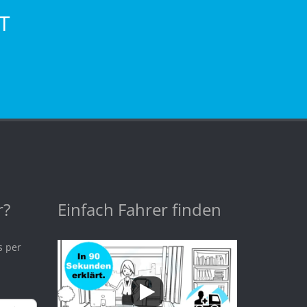
T
r?
Einfach Fahrer finden
s per