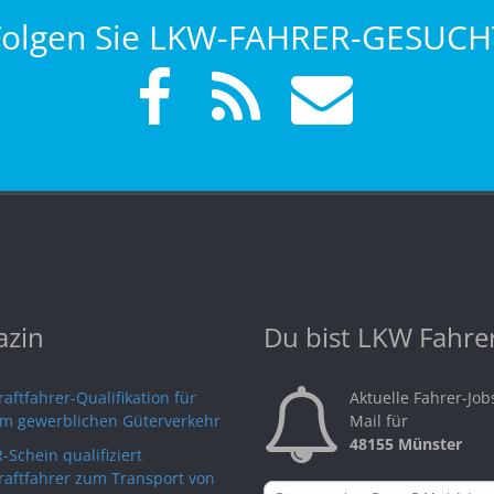
Folgen Sie LKW-FAHRER-GESUCH
zin
Du bist LKW Fahre
aftfahrer-Qualifikation für
Aktuelle Fahrer-Job
im gewerblichen Güterverkehr
Mail für
48155 Münster
-Schein qualifiziert
raftfahrer zum Transport von