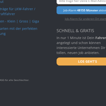
ut
rträge für LKW-Fahrer /
Job-Alarm
48155 Münster
aktiv
raftfahrer
Job-Alarm für anderen Ort star
en - Klein | Gross | Giga
arten mit der perfekten
SCHNELL & GRATIS
ung
In nur 1 Minute ist Dein
Fahrer
angelegt und schon können
interessierte Unternehmen Dir
tollen, neuen Job anbieten.
LOS GEHT'S
GG für alle Geschlechter.