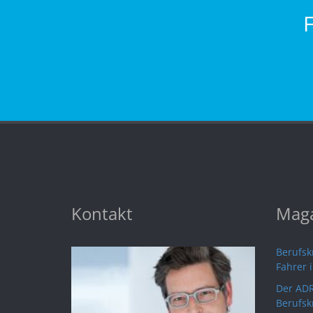
Kontakt
Maga
Berufskr
Fahrer 
Der ADR
Berufsk