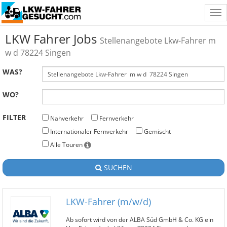
Tog
nav
LKW Fahrer Jobs
Stellenangebote Lkw-Fahrer m
w d 78224 Singen
WAS?
WO?
FILTER
Nahverkehr
Fernverkehr
Internationaler Fernverkehr
Gemischt
Alle Touren
SUCHEN
LKW-Fahrer (m/w/d)
Ab sofort wird von der ALBA Süd GmbH & Co. KG ein