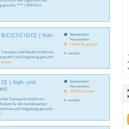
chtschicht und Tagschicht aus
 gesucht. *** 1.000 Euro
| B/C/C1/C1E/CE | Nah-
Nahverkehr
Fernverkehr
15834 Rangsdorf
s Transport und Handel GmbH ein
merken
Rangsdorf und Umgebung gesucht.
l GmbH
| CE | Nah- und
Nahverkehr
Fernverkehr
it)
39319 Jerichow
rschke Transporte GmbH ein
merken
 Teilzeit für den bundesweiten
 Jerichow und Umgebung gesucht.
H