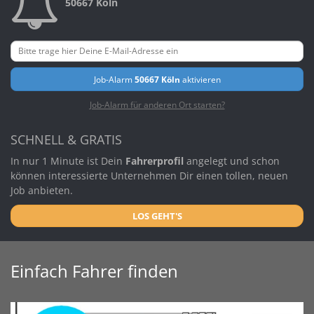
50667 Köln
Job-Alarm
50667 Köln
aktivieren
Job-Alarm für anderen Ort starten?
SCHNELL & GRATIS
In nur 1 Minute ist Dein
Fahrerprofil
angelegt und schon
können interessierte Unternehmen Dir einen tollen, neuen
Job anbieten.
LOS GEHT'S
Einfach Fahrer finden