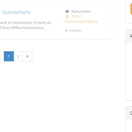
m Nahverkehr
Nahverkehr
15517
Fürstenwalde/Spree
/w/d) im Nahverkehr (m/w/d) ab
000 Euro Willkommensbonus.
merken
1