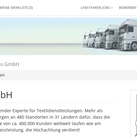
MEINE MERKLISTE
(0)
LKW FAHRER JOBS
BEWERBER
ces GmbH
mbH
mbH
render Experte für Textil­dienstleistungen. Mehr als
gen an 480 Standorten in 31 Ländern dafür, dass die
e von ca. 400.000 Kunden weltweit laufen wie am
nz­leistung, die Hoch­achtung verdient!