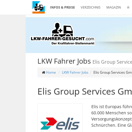
INFOS & PREISE
VERZEICHNIS
MAGAZIN
LKW Fahrer Jobs
Elis Group Servi
Home
LKW Fahrer Jobs
Elis Group Services G
Elis Group Services G
Elis ist Europas füh
60.000 Menschen sor
Versorgungs­konzept
Schnürchen. Eine Gla