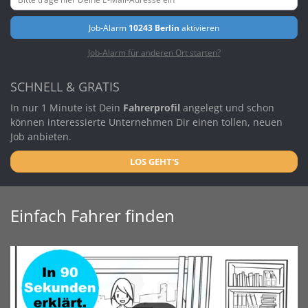
Job-Alarm
10243 Berlin
aktivieren
Job-Alarm für anderen Ort starten?
SCHNELL & GRATIS
In nur 1 Minute ist Dein
Fahrerprofil
angelegt und schon
können interessierte Unternehmen Dir einen tollen, neuen
Job anbieten.
LOS GEHT'S
Einfach Fahrer finden