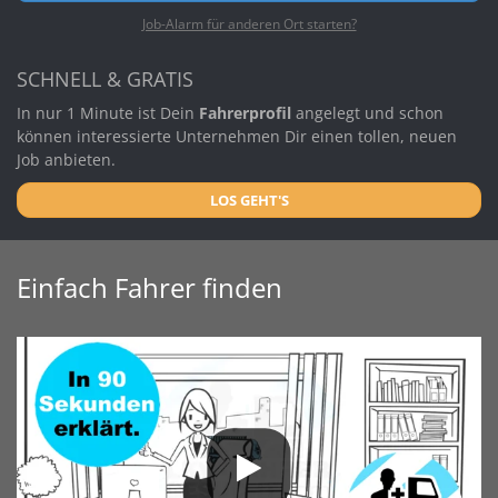
Job-Alarm für anderen Ort starten?
SCHNELL & GRATIS
In nur 1 Minute ist Dein
Fahrerprofil
angelegt und schon
können interessierte Unternehmen Dir einen tollen, neuen
Job anbieten.
LOS GEHT'S
Einfach Fahrer finden