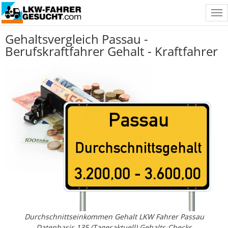
Tog
nav
Gehaltsvergleich Passau -
Berufskraftfahrer Gehalt - Kraftfahrer
Durchschnittseinkommen Gehalt LKW Fahrer Passau
Datenbasis 135 (Tagesaktuell) Gehalts-Checks