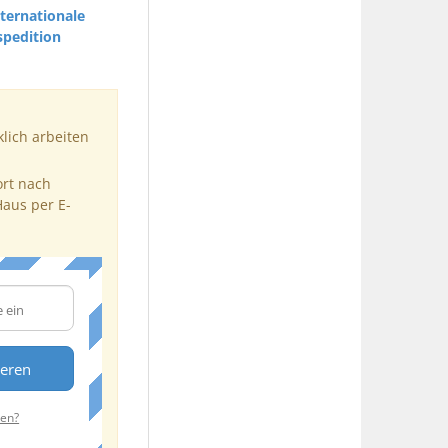
ternationale
spedition
klich arbeiten
ort nach
Haus per E-
ieren
ten?