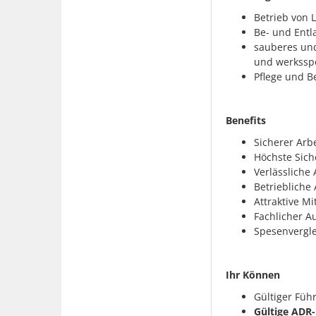
Betrieb von 
Be- und Entl
sauberes und
und werksspe
Pflege und B
Benefits
Sicherer Arbe
Höchste Sich
Verlässliche 
Betriebliche 
Attraktive Mi
Fachlicher A
Spesenvergle
Ihr Können
Gültiger Füh
Gültige ADR-