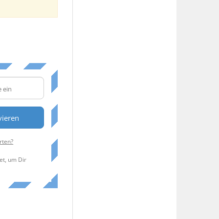
vieren
rten?
et, um Dir