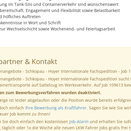
ung im Tank-Silo und Containerverkehr sind wünschenswert
bereitschaft, Engagement und Flexibilität sowie Belastbarkeit
d höfliches Auftreten
kenntnisse in Wort und Schrift
 zur Wechselschicht sowie Wochenend- und Feiertagsarbeit
artner & Kontakt
enangebote - Schkopau - Hoyer Internationale Fachspedition - Job 
enangebote - Schkopau - Hoyer Internationale Fachspedition sucht
tainertransporte auf Sattelzug im Werksverkehr. Auf Job 109613 b
nen zum Bewerbungsverfahren wurden deaktiviert.
eige ist leider abgelaufen oder die Position wurde bereits erfolgrei
 doch einfach
Ihre Bewerbung als Kraftfahrer
. Sagen Sie wie Sie wir
neuer Job kommt zu Ihnen!
 Sie doch einfach den kostenlosen
Job-Alarm
und erhalten Sie sof
, täglich oder 1x die Woche alle neuen LKW Fahrer Jobs gratis frei 