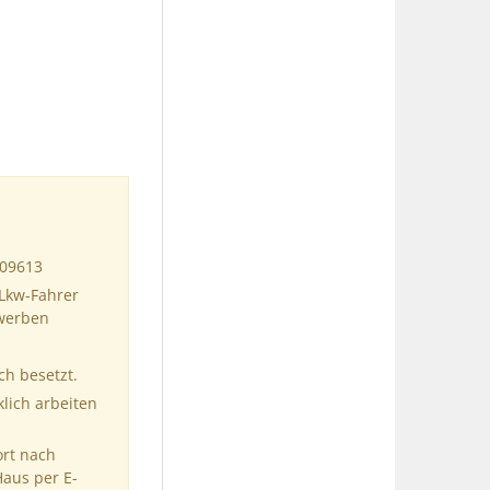
109613
 Lkw-Fahrer
ewerben
ch besetzt.
klich arbeiten
ort nach
Haus per E-