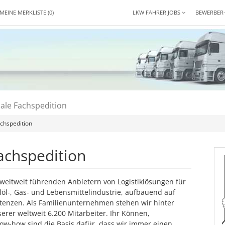
MEINE MERKLISTE
(0)
LKW FAHRER JOBS
BEWERBER
ale Fachspedition
achspedition
achspedition
weltweit führenden Anbietern von Logistiklösungen für
löl-, Gas- und Lebensmittelindustrie, aufbauend auf
enzen. Als Familienunternehmen stehen wir hinter
erer weltweit 6.200 Mitarbeiter. Ihr Können,
w-how sind die Basis dafür, dass wir immer einen