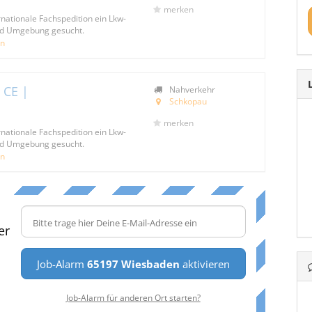
merken
rnationale Fachspedition ein Lkw-
nd Umgebung gesucht.
on
 CE |
Nahverkehr
Schkopau
merken
rnationale Fachspedition ein Lkw-
nd Umgebung gesucht.
on
er
Job-Alarm
65197 Wiesbaden
aktivieren
Job-Alarm für anderen Ort starten?