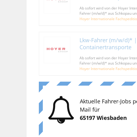
Ab sofort wird von der Hoyer Inte
Fahrer (m/w/d)* aus Schkopau u
Hoyer Internationale Fachspediti
Lkw-Fahrer (m/w/d)* |
Containertransporte
Ab sofort wird von der Hoyer Inte
Fahrer (m/w/d)* aus Schkopau u
Hoyer Internationale Fachspediti
Aktuelle Fahrer-Jobs p
Mail für
65197 Wiesbaden