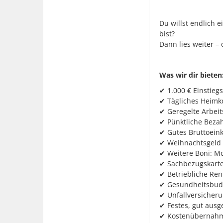
Du willst endlich 
bist?
Dann lies weiter –
Was wir dir bieten
✔ 1.000 € Einstieg
✔ Tägliches Heim
✔ Geregelte Arbeit
✔ Pünktliche Bezah
✔ Gutes Bruttoei
✔ Weihnachtsgeld
✔ Weitere Boni: M
✔ Sachbezugskart
✔ Betriebliche Re
✔ Gesundheitsbud
✔ Unfallversicher
✔ Festes, gut ausg
✔ Kostenübernahm