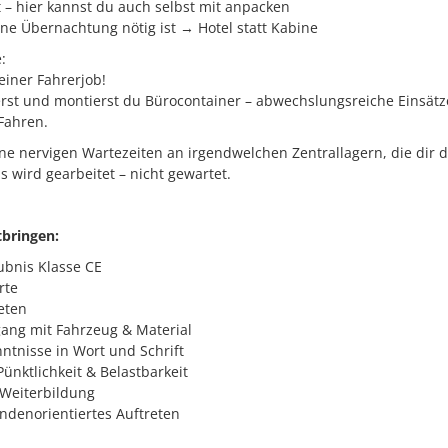
 – hier kannst du auch selbst mit anpacken
ine Übernachtung nötig ist → Hotel statt Kabine
:
einer Fahrerjob!
erst und montierst du Bürocontainer – abwechslungsreiche Einsätz
ahren.
ne nervigen Wartezeiten an irgendwelchen Zentrallagern, die dir 
s wird gearbeitet – nicht gewartet.
tbringen:
ubnis Klasse CE
rte
eten
ang mit Fahrzeug & Material
tnisse in Wort und Schrift
Pünktlichkeit & Belastbarkeit
 Weiterbildung
ndenorientiertes Auftreten