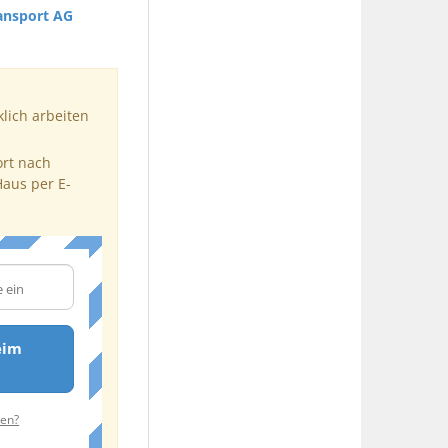
ansport AG
klich arbeiten
ort nach
Haus per E-
eim
ten?