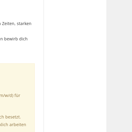
Zeiten, starken
nn bewirb dich
(m/w/d) für
ch besetzt.
klich arbeiten