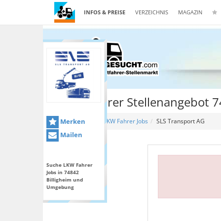
INFOS & PREISE
VERZEICHNIS
MAGAZIN
Lkw Fahrer Stellenangebot 7
Merken
Home
LKW Fahrer Jobs
SLS Transport AG
Mailen
Suche LKW Fahrer
Jobs in 74842
Billigheim und
Umgebung