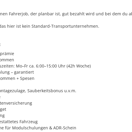
einen Fahrerjob, der planbar ist, gut bezahlt wird und bei dem du
 das hier ist kein Standard-Transportunternehmen.
:
sprämie
kommen
szeiten: Mo–Fr ca. 6:00–15:00 Uhr (42h Woche)
lung – garantiert
nkommen + Spesen
ontagezulage, Sauberkeitsbonus u.v.m.
e
ntenversicherung
get
ung
estattetes Fahrzeug
e für Modulschulungen & ADR-Schein