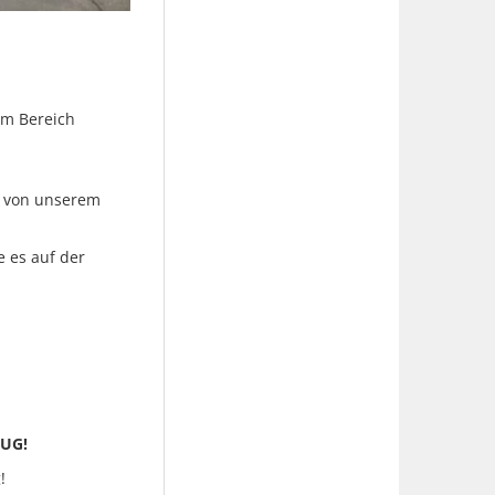
im Bereich
ch von unserem
e es auf der
EUG!
!