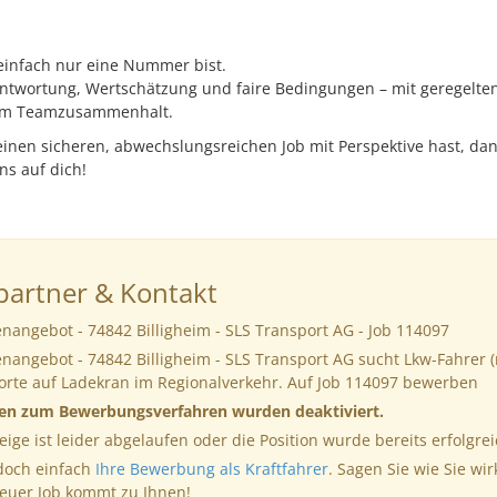
 einfach nur eine Nummer bist.
twortung, Wertschätzung und faire Bedingungen – mit geregelten 
tem Teamzusammenhalt.
inen sicheren, abwechslungsreichen Job mit Perspektive hast, da
uns auf dich!
artner & Kontakt
enangebot - 74842 Billigheim - SLS Transport AG - Job 114097
enangebot - 74842 Billigheim - SLS Transport AG sucht Lkw-Fahrer 
orte auf Ladekran im Regionalverkehr. Auf Job 114097 bewerben
nen zum Bewerbungsverfahren wurden deaktiviert.
eige ist leider abgelaufen oder die Position wurde bereits erfolgrei
 doch einfach
Ihre Bewerbung als Kraftfahrer
. Sagen Sie wie Sie wir
neuer Job kommt zu Ihnen!