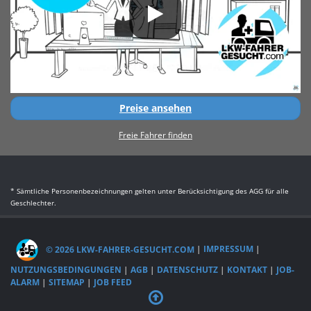
Preise ansehen
Freie Fahrer finden
* Sämtliche Personenbezeichnungen gelten unter Berücksichtigung des AGG für alle
Geschlechter.
© 2026 LKW-FAHRER-GESUCHT.COM
|
IMPRESSUM
|
NUTZUNGSBEDINGUNGEN
|
AGB
|
DATENSCHUTZ
|
KONTAKT
|
JOB-
ALARM
|
SITEMAP
|
JOB FEED