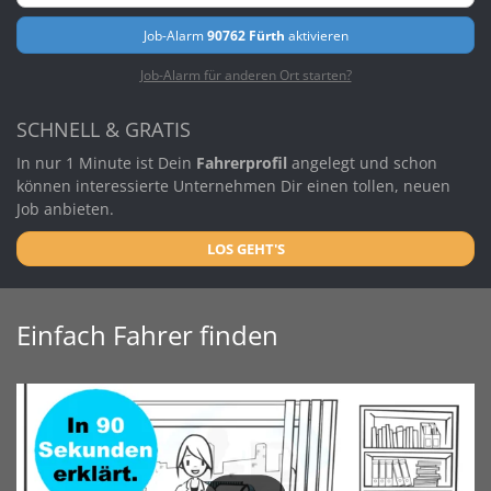
Job-Alarm
90762 Fürth
aktivieren
Job-Alarm für anderen Ort starten?
SCHNELL & GRATIS
In nur 1 Minute ist Dein
Fahrerprofil
angelegt und schon
können interessierte Unternehmen Dir einen tollen, neuen
Job anbieten.
LOS GEHT'S
Einfach Fahrer finden