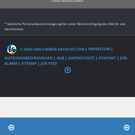
* Sämtliche Personenbezeichnungen gelten unter Berücksichtigung des AGG für alle
Geschlechter.
© 2026 LKW-FAHRER-GESUCHT.COM
|
IMPRESSUM
|
NUTZUNGSBEDINGUNGEN
|
AGB
|
DATENSCHUTZ
|
KONTAKT
|
JOB-
ALARM
|
SITEMAP
|
JOB FEED