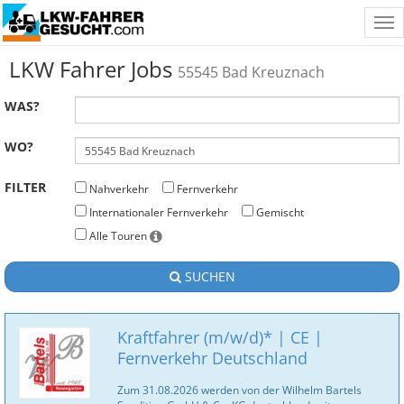
Tog
nav
LKW Fahrer Jobs
55545 Bad Kreuznach
WAS?
WO?
FILTER
Nahverkehr
Fernverkehr
Internationaler Fernverkehr
Gemischt
Alle Touren
SUCHEN
Kraftfahrer (m/w/d)* | CE |
Fernverkehr Deutschland
Zum 31.08.2026 werden von der Wilhelm Bartels