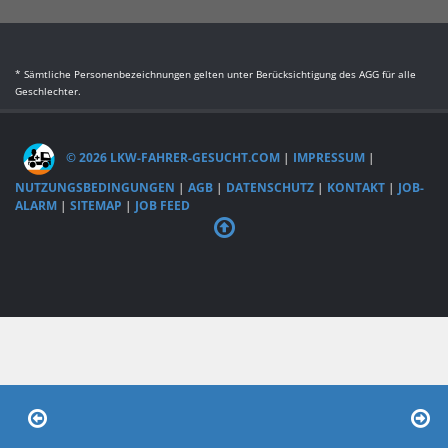
* Sämtliche Personenbezeichnungen gelten unter Berücksichtigung des AGG für alle
Geschlechter.
© 2026 LKW-FAHRER-GESUCHT.COM
|
IMPRESSUM
|
NUTZUNGSBEDINGUNGEN
|
AGB
|
DATENSCHUTZ
|
KONTAKT
|
JOB-
ALARM
|
SITEMAP
|
JOB FEED