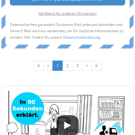
Job-Alarm für anderen Ort starten?
Datensicherheit garantiert! Du kannst Dich jederzeit abmelden und
Deine E-Mail wird nur verwendet, um Dir nützliche Informationen zu
senden. Hier findest Du unsere
Datenschutzerklärung
.
1
2
3