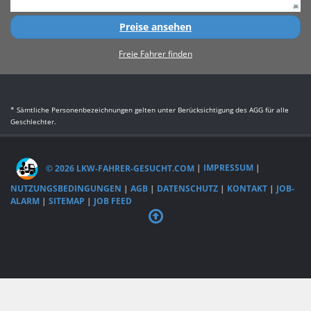
Preise ansehen
Freie Fahrer finden
* Sämtliche Personenbezeichnungen gelten unter Berücksichtigung des AGG für alle
Geschlechter.
© 2026 LKW-FAHRER-GESUCHT.COM
|
IMPRESSUM
|
NUTZUNGSBEDINGUNGEN
|
AGB
|
DATENSCHUTZ
|
KONTAKT
|
JOB-
ALARM
|
SITEMAP
|
JOB FEED