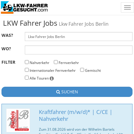
Tog
nav
LKW Fahrer Jobs
Lkw Fahrer Jobs Berlin
WAS?
WO?
FILTER
Nahverkehr
Fernverkehr
Internationaler Fernverkehr
Gemischt
Alle Touren
SUCHEN
Kraftfahrer (m/w/d)* | C/CE |
Nahverkehr
Zum 31.08.2026 wird von der Wilhelm Bartels