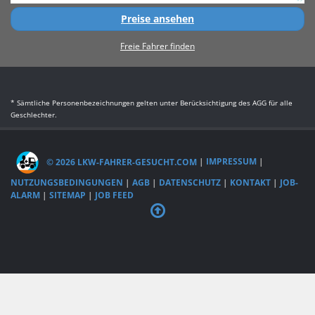
Preise ansehen
Freie Fahrer finden
* Sämtliche Personenbezeichnungen gelten unter Berücksichtigung des AGG für alle
Geschlechter.
© 2026 LKW-FAHRER-GESUCHT.COM
|
IMPRESSUM
|
NUTZUNGSBEDINGUNGEN
|
AGB
|
DATENSCHUTZ
|
KONTAKT
|
JOB-
ALARM
|
SITEMAP
|
JOB FEED