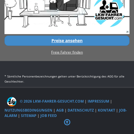
Preise ansehen
Freie Fahrer finden
* Sämtliche Personenbezeichnungen gelten unter Berücksichtigung des AGG für alle
Geschlechter.
© 2026 LKW-FAHRER-GESUCHT.COM
|
IMPRESSUM
|
NUTZUNGSBEDINGUNGEN
|
AGB
|
DATENSCHUTZ
|
KONTAKT
|
JOB-
ALARM
|
SITEMAP
|
JOB FEED