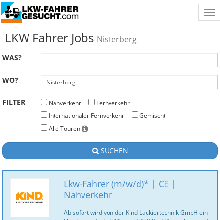
Tog
nav
LKW Fahrer Jobs
Nisterberg
WAS?
WO?
FILTER
Nahverkehr
Fernverkehr
Internationaler Fernverkehr
Gemischt
Alle Touren
SUCHEN
Lkw-Fahrer (m/w/d)* | CE |
Nahverkehr
Ab sofort wird von der Kind-Lackiertechnik GmbH ein