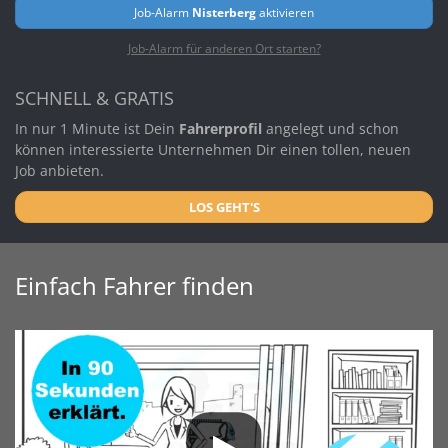
Job-Alarm
Nisterberg
aktivieren
Job-Alarm für anderen Ort starten?
SCHNELL & GRATIS
In nur 1 Minute ist Dein
Fahrerprofil
angelegt und schon
können interessierte Unternehmen Dir einen tollen, neuen
Job anbieten.
LOS GEHT'S
Einfach Fahrer finden