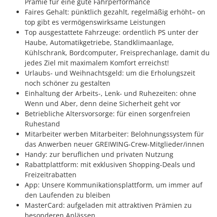
Prämie für eine gute Fahrperformance
Faires Gehalt: pünktlich gezahlt, regelmäßig erhöht– on
top gibt es vermögenswirksame Leistungen
Top ausgestattete Fahrzeuge: ordentlich PS unter der
Haube, Automatikgetriebe, Standklimaanlage,
Kühlschrank, Bordcomputer, Freisprechanlage, damit du
jedes Ziel mit maximalem Komfort erreichst!
Urlaubs- und Weihnachtsgeld: um die Erholungszeit
noch schöner zu gestalten
Einhaltung der Arbeits-, Lenk- und Ruhezeiten: ohne
Wenn und Aber, denn deine Sicherheit geht vor
Betriebliche Altersvorsorge: für einen sorgenfreien
Ruhestand
Mitarbeiter werben Mitarbeiter: Belohnungssystem für
das Anwerben neuer GREIWING-Crew-Mitglieder/innen
Handy: zur beruflichen und privaten Nutzung
Rabattplattform: mit exklusiven Shopping-Deals und
Freizeitrabatten
App: Unsere Kommunikationsplattform, um immer auf
den Laufenden zu bleiben
MasterCard: aufgeladen mit attraktiven Prämien zu
besonderen Anlässen