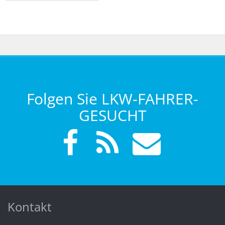
Folgen Sie LKW-FAHRER-
GESUCHT
Kontakt