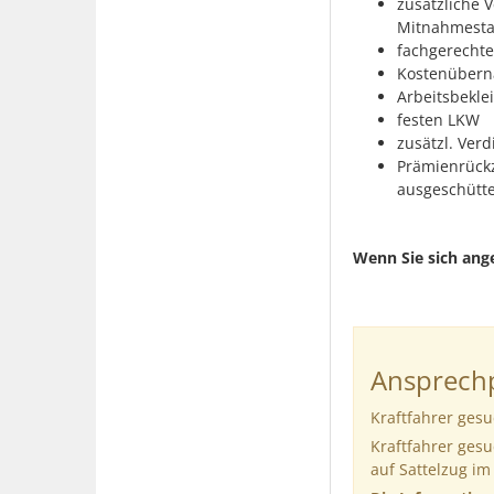
zusätzliche 
Mitnahmesta
fachgerechte
Kostenübern
Arbeitsbekle
festen LKW
zusätzl. Verd
Prämienrückz
ausgeschütte
Wenn Sie sich ang
Ansprechp
Kraftfahrer ges
Kraftfahrer ges
auf Sattelzug i