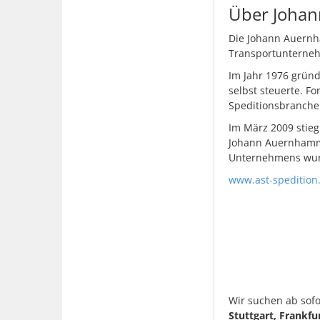
Über Joha
Die Johann Auernha
Transportunterne
Im Jahr 1976 grün
selbst steuerte. F
Speditionsbranch
Im März 2009 stie
Johann Auernhamme
Unternehmens wurd
www.ast-spedition
Wir suchen ab sofo
Stuttgart, Frankf