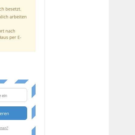
ch besetzt.
klich arbeiten
ort nach
Haus per E-
ieren
rten?