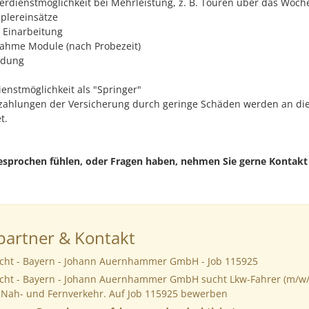
Verdienstmöglichkeit bei Mehrleistung, z. B. Touren über das Woc
plereinsätze
 Einarbeitung
ahme Module (nach Probezeit)
idung
ienstmöglichkeit als "Springer"
ahlungen der Versicherung durch geringe Schäden werden an die
t.
esprochen fühlen, oder Fragen haben, nehmen Sie gerne Kontakt 
artner & Kontakt
ucht - Bayern - Johann Auernhammer GmbH - Job 115925
ucht - Bayern - Johann Auernhammer GmbH sucht Lkw-Fahrer (m/w/d
m Nah- und Fernverkehr. Auf Job 115925 bewerben