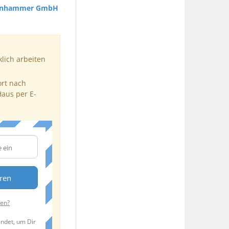
rnhammer GmbH
klich arbeiten
ort nach
Haus per E-
eren
ten?
endet, um Dir