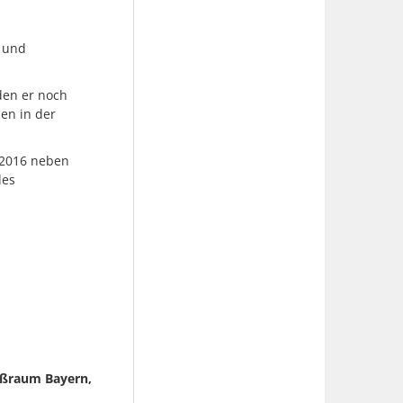
- und
en er noch
en in der
 2016 neben
des
ßraum Bayern,