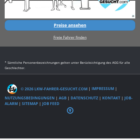
Preise ansehen
Freie Fahrer finden
* Sämtliche Personenbezeichnungen gelten unter Berücksichtigung des AGG für alle
Geschlechter.
© 2026 LKW-FAHRER-GESUCHT.COM
|
IMPRESSUM
|
NUTZUNGSBEDINGUNGEN
|
AGB
|
DATENSCHUTZ
|
KONTAKT
|
JOB-
ALARM
|
SITEMAP
|
JOB FEED