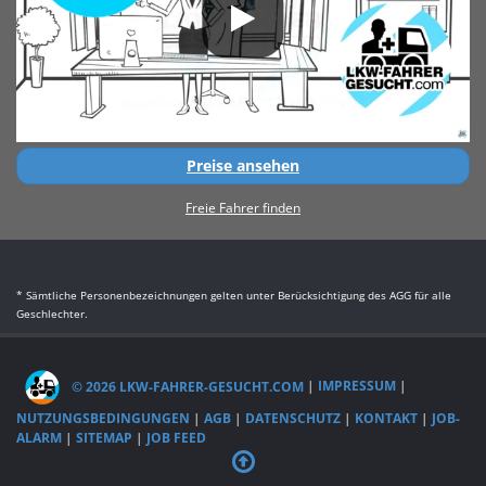
Preise ansehen
Freie Fahrer finden
* Sämtliche Personenbezeichnungen gelten unter Berücksichtigung des AGG für alle
Geschlechter.
© 2026 LKW-FAHRER-GESUCHT.COM
|
IMPRESSUM
|
NUTZUNGSBEDINGUNGEN
|
AGB
|
DATENSCHUTZ
|
KONTAKT
|
JOB-
ALARM
|
SITEMAP
|
JOB FEED