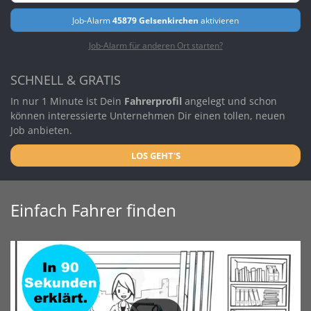
Job-Alarm
45879 Gelsenkirchen
aktivieren
Job-Alarm für anderen Ort starten?
SCHNELL & GRATIS
In nur 1 Minute ist Dein
Fahrerprofil
angelegt und schon
können interessierte Unternehmen Dir einen tollen, neuen
Job anbieten.
LOS GEHT'S
Einfach Fahrer finden