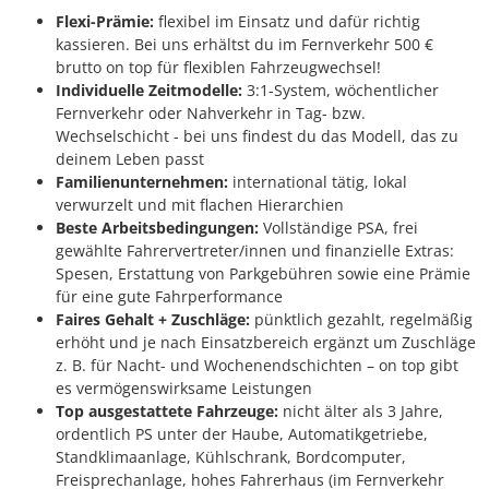
Flexi-Prämie:
flexibel im Einsatz und dafür richtig
kassieren. Bei uns erhältst du im Fernverkehr 500 €
brutto on top für flexiblen Fahrzeugwechsel!
Individuelle Zeitmodelle:
3:1-System, wöchentlicher
Fernverkehr oder Nahverkehr in Tag- bzw.
Wechselschicht - bei uns findest du das Modell, das zu
deinem Leben passt
Familienunternehmen:
international tätig, lokal
verwurzelt und mit flachen Hierarchien
Beste Arbeitsbedingungen:
Vollständige PSA, frei
gewählte Fahrervertreter/innen und finanzielle Extras:
Spesen, Erstattung von Parkgebühren sowie eine Prämie
für eine gute Fahrperformance
Faires Gehalt + Zuschläge:
pünktlich gezahlt, regelmäßig
erhöht und je nach Einsatzbereich ergänzt um Zuschläge
z. B. für Nacht- und Wochenendschichten – on top gibt
es vermögenswirksame Leistungen
Top ausgestattete Fahrzeuge:
nicht älter als 3 Jahre,
ordentlich PS unter der Haube, Automatikgetriebe,
Standklimaanlage, Kühlschrank, Bordcomputer,
Freisprechanlage, hohes Fahrerhaus (im Fernverkehr