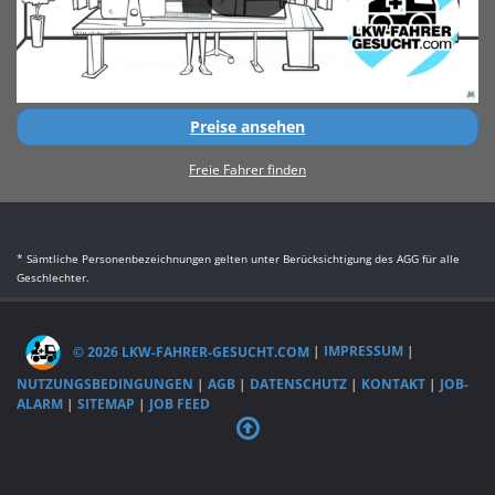
Preise ansehen
Freie Fahrer finden
* Sämtliche Personenbezeichnungen gelten unter Berücksichtigung des AGG für alle
Geschlechter.
© 2026 LKW-FAHRER-GESUCHT.COM
|
IMPRESSUM
|
NUTZUNGSBEDINGUNGEN
|
AGB
|
DATENSCHUTZ
|
KONTAKT
|
JOB-
ALARM
|
SITEMAP
|
JOB FEED