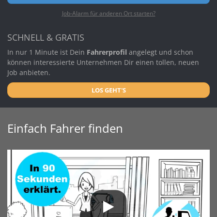
Job-Alarm für anderen Ort starten?
SCHNELL & GRATIS
In nur 1 Minute ist Dein
Fahrerprofil
angelegt und schon
können interessierte Unternehmen Dir einen tollen, neuen
Job anbieten.
LOS GEHT'S
Einfach Fahrer finden