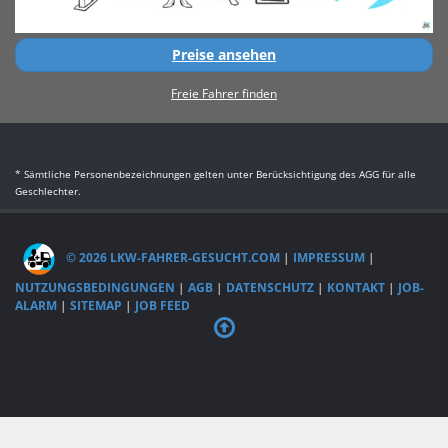
Preise ansehen
Freie Fahrer finden
* Sämtliche Personenbezeichnungen gelten unter Berücksichtigung des AGG für alle
Geschlechter.
© 2026 LKW-FAHRER-GESUCHT.COM
|
IMPRESSUM
|
NUTZUNGSBEDINGUNGEN
|
AGB
|
DATENSCHUTZ
|
KONTAKT
|
JOB-
ALARM
|
SITEMAP
|
JOB FEED