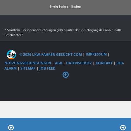
Freie Fahrer finden
* Sämtliche Personenbezeichnungen gelten unter Berücksichtigung des AGG für alle
Geschlechter.
© 2026 LKW-FAHRER-GESUCHT.COM
|
IMPRESSUM
|
NUTZUNGSBEDINGUNGEN
|
AGB
|
DATENSCHUTZ
|
KONTAKT
|
JOB-
ALARM
|
SITEMAP
|
JOB FEED