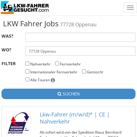
Tog
nav
LKW Fahrer Jobs
77728 Oppenau
WAS?
WO?
FILTER
Nahverkehr
Fernverkehr
Internationaler Fernverkehr
Gemischt
Alle Touren
SUCHEN
Lkw-Fahrer (m/w/d)* | CE |
Nahverkehr
Ab sofort wird von der Spedition Klaus Bernhard