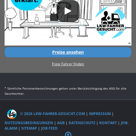
Preise ansehen
Freie Fahrer finden
* Sämtliche Personenbezeichnungen gelten unter Berücksichtigung des AGG für alle
Geschlechter.
© 2026 LKW-FAHRER-GESUCHT.COM
|
IMPRESSUM
|
NUTZUNGSBEDINGUNGEN
|
AGB
|
DATENSCHUTZ
|
KONTAKT
|
JOB-
ALARM
|
SITEMAP
|
JOB FEED