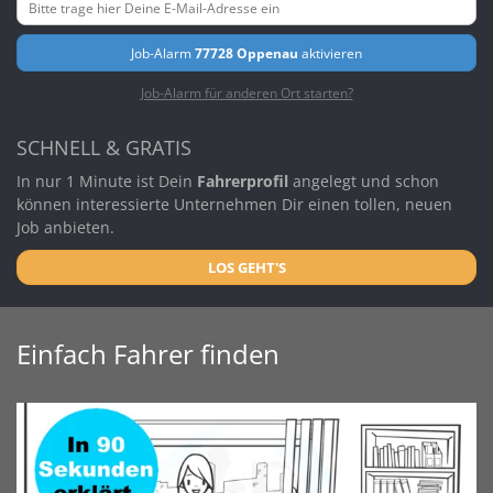
Job-Alarm
77728 Oppenau
aktivieren
Job-Alarm für anderen Ort starten?
SCHNELL & GRATIS
In nur 1 Minute ist Dein
Fahrerprofil
angelegt und schon
können interessierte Unternehmen Dir einen tollen, neuen
Job anbieten.
LOS GEHT'S
Einfach Fahrer finden