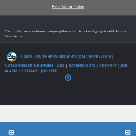
Freie Fahrer finden
* Sämtliche Personenbezeichnungen gelten unter Berücksichtigung des AGG für alle
Geschlechter.
© 2026 LKW-FAHRER-GESUCHT.COM
|
IMPRESSUM
|
NUTZUNGSBEDINGUNGEN
|
AGB
|
DATENSCHUTZ
|
KONTAKT
|
JOB-
ALARM
|
SITEMAP
|
JOB FEED