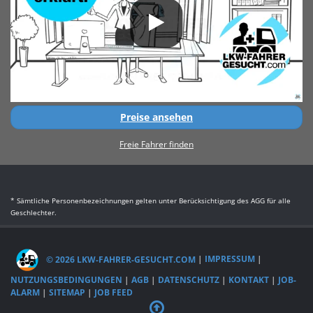
Preise ansehen
Freie Fahrer finden
* Sämtliche Personenbezeichnungen gelten unter Berücksichtigung des AGG für alle
Geschlechter.
© 2026 LKW-FAHRER-GESUCHT.COM
|
IMPRESSUM
|
NUTZUNGSBEDINGUNGEN
|
AGB
|
DATENSCHUTZ
|
KONTAKT
|
JOB-
ALARM
|
SITEMAP
|
JOB FEED