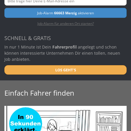
Job-Alarm
66663 Merzig
aktivieren
Job-Alarm für anderen Ort starten?
SCHNELL & GRATIS
In nur 1 Minute ist Dein
Fahrerprofil
angelegt und schon
können interessierte Unternehmen Dir einen tollen, neuen
Job anbieten.
LOS GEHT'S
Einfach Fahrer finden