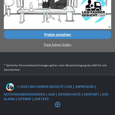
Preise ansehen
Freie Fahrer finden
* Sämtliche Personenbezeichnungen gelten unter Berücksichtigung des AGG für alle
Geschlechter.
© 2026 LKW-FAHRER-GESUCHT.COM
|
IMPRESSUM
|
NUTZUNGSBEDINGUNGEN
|
AGB
|
DATENSCHUTZ
|
KONTAKT
|
JOB-
ALARM
|
SITEMAP
|
JOB FEED