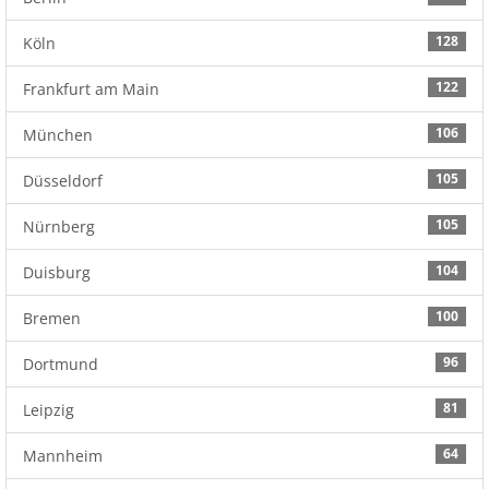
128
Köln
122
Frankfurt am Main
106
München
105
Düsseldorf
105
Nürnberg
104
Duisburg
100
Bremen
96
Dortmund
81
Leipzig
64
Mannheim