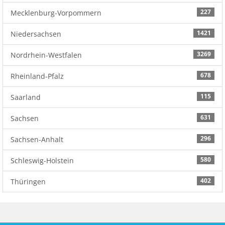
227
Mecklenburg-Vorpommern
1421
Niedersachsen
3269
Nordrhein-Westfalen
678
Rheinland-Pfalz
115
Saarland
631
Sachsen
296
Sachsen-Anhalt
580
Schleswig-Holstein
402
Thüringen