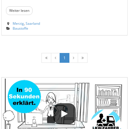
Weiter lesen
Merzig
,
Saarland
Baustoffe
1