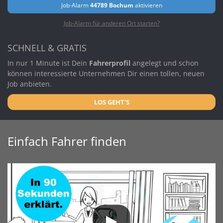
Job-Alarm
44789 Bochum
aktivieren
Job-Alarm für anderen Ort starten?
SCHNELL & GRATIS
In nur 1 Minute ist Dein
Fahrerprofil
angelegt und schon
können interessierte Unternehmen Dir einen tollen, neuen
Job anbieten.
LOS GEHT'S
Einfach Fahrer finden