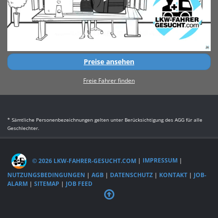
Preise ansehen
Freie Fahrer finden
* Sämtliche Personenbezeichnungen gelten unter Berücksichtigung des AGG für alle
Geschlechter.
© 2026 LKW-FAHRER-GESUCHT.COM
|
IMPRESSUM
|
NUTZUNGSBEDINGUNGEN
|
AGB
|
DATENSCHUTZ
|
KONTAKT
|
JOB-
ALARM
|
SITEMAP
|
JOB FEED