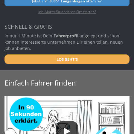
Job-Alarm
30851 Langenhagen
aktivieren
Job-Alarm für anderen Ort starten?
SCHNELL & GRATIS
In nur 1 Minute ist Dein
Fahrerprofil
angelegt und schon
können interessierte Unternehmen Dir einen tollen, neuen
Job anbieten.
LOS GEHT'S
Einfach Fahrer finden