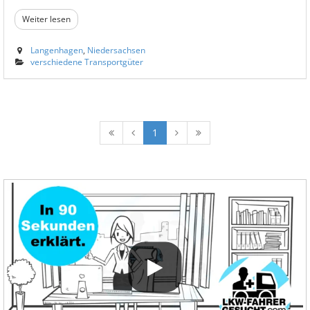
Weiter lesen
Langenhagen
,
Niedersachsen
verschiedene Transportgüter
1