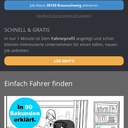
Job-Alarm
38100 Braunschweig
aktivieren
Job-Alarm für anderen Ort starten?
SCHNELL & GRATIS
In nur 1 Minute ist Dein
Fahrerprofil
angelegt und schon
können interessierte Unternehmen Dir einen tollen, neuen
Job anbieten.
LOS GEHT'S
Einfach Fahrer finden