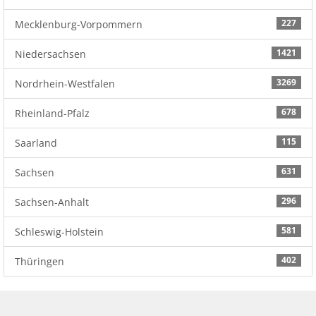
227
Mecklenburg-Vorpommern
1421
Niedersachsen
3269
Nordrhein-Westfalen
678
Rheinland-Pfalz
115
Saarland
631
Sachsen
296
Sachsen-Anhalt
581
Schleswig-Holstein
402
Thüringen