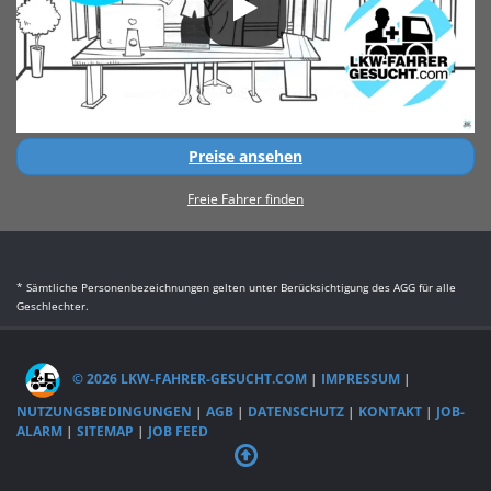
Preise ansehen
Freie Fahrer finden
* Sämtliche Personenbezeichnungen gelten unter Berücksichtigung des AGG für alle
Geschlechter.
© 2026 LKW-FAHRER-GESUCHT.COM
|
IMPRESSUM
|
NUTZUNGSBEDINGUNGEN
|
AGB
|
DATENSCHUTZ
|
KONTAKT
|
JOB-
ALARM
|
SITEMAP
|
JOB FEED