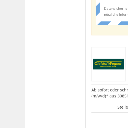
Datensicherhei
nützliche Info
Ab sofort oder sch
(m/w/d)* aus 308
Stell