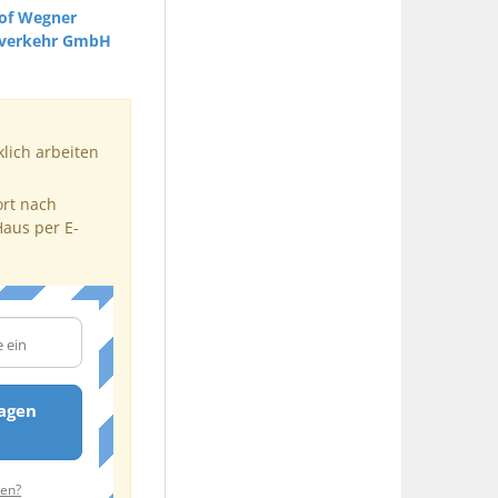
tof Wegner
tverkehr GmbH
klich arbeiten
ort nach
Haus per E-
agen
ten?