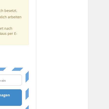
ch besetzt.
klich arbeiten
ort nach
Haus per E-
hagen