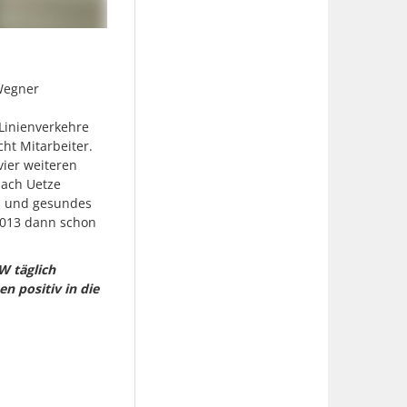
 Wegner
Linienverkehre
ht Mitarbeiter.
ier weiteren
nach Uetze
es und gesundes
2013 dann schon
W täglich
ken
positiv in die