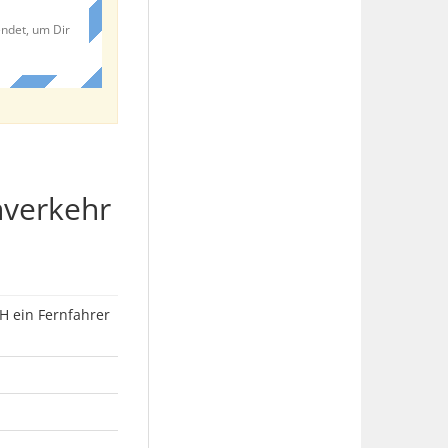
endet, um Dir
nverkehr
H ein Fernfahrer