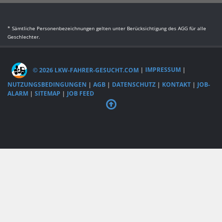
* Sämtliche Personenbezeichnungen gelten unter Berücksichtigung des AGG für alle
Geschlechter.
© 2026 LKW-FAHRER-GESUCHT.COM
|
IMPRESSUM
|
NUTZUNGSBEDINGUNGEN
|
AGB
|
DATENSCHUTZ
|
KONTAKT
|
JOB-
ALARM
|
SITEMAP
|
JOB FEED