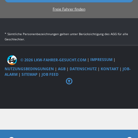
Freie Fahrer finden
* Sämtliche Personenbezeichnungen gelten unter Berücksichtigung des AGG für alle
Geschlechter.
© 2026 LKW-FAHRER-GESUCHT.COM
|
IMPRESSUM
|
NUTZUNGSBEDINGUNGEN
|
AGB
|
DATENSCHUTZ
|
KONTAKT
|
JOB-
ALARM
|
SITEMAP
|
JOB FEED