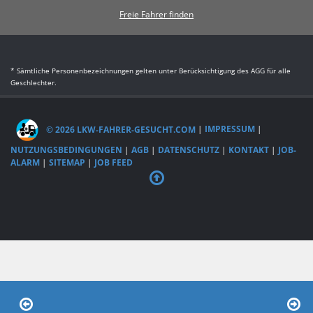
Freie Fahrer finden
* Sämtliche Personenbezeichnungen gelten unter Berücksichtigung des AGG für alle
Geschlechter.
© 2026 LKW-FAHRER-GESUCHT.COM
|
IMPRESSUM
|
NUTZUNGSBEDINGUNGEN
|
AGB
|
DATENSCHUTZ
|
KONTAKT
|
JOB-
ALARM
|
SITEMAP
|
JOB FEED