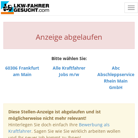
Tog
nav
Anzeige abgelaufen
Bitte wählen Sie:
60306 Frankfurt
Alle Kraftfahrer
Abc
am Main
Jobs m/w
Abschleppservice
Rhein Main
GmbH
Diese Stellen-Anzeige ist abgelaufen und ist
möglicherweise nicht mehr relevant!
Hinterlegen Sie doch einfach Ihre
Bewerbung als
Kraftfahrer
. Sagen Sie wie Sie wirklich arbeiten wollen
und Ihr neuer Job kommt zu Ihnen!