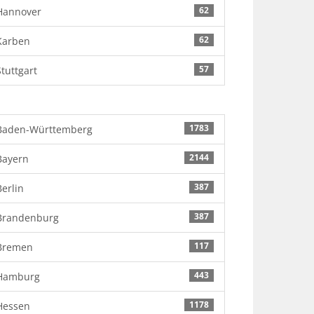
62
Hannover
62
Karben
57
Stuttgart
1783
Baden-Württemberg
2144
Bayern
387
Berlin
387
Brandenburg
117
Bremen
443
Hamburg
1178
Hessen