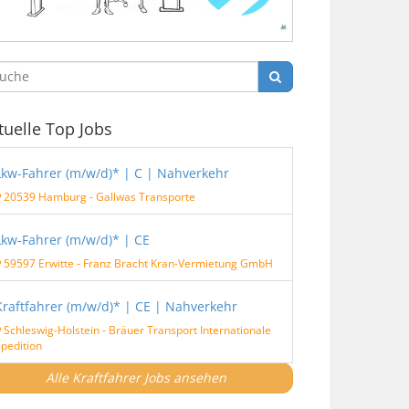
tuelle Top Jobs
Lkw-Fahrer (m/w/d)* | C | Nahverkehr
20539 Hamburg
-
Gallwas Transporte
Lkw-Fahrer (m/w/d)* | CE
59597 Erwitte
-
Franz Bracht Kran-Vermietung GmbH
Kraftfahrer (m/w/d)* | CE | Nahverkehr
Schleswig-Holstein
-
Bräuer Transport Internationale
pedition
Alle Kraftfahrer Jobs ansehen