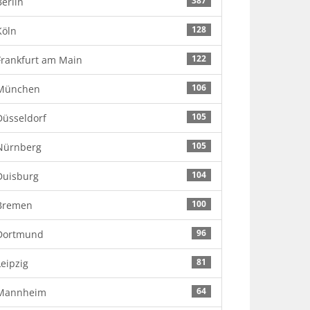
387
Berlin
128
Köln
122
Frankfurt am Main
106
München
105
Düsseldorf
105
Nürnberg
104
Duisburg
100
Bremen
96
Dortmund
81
Leipzig
64
Mannheim