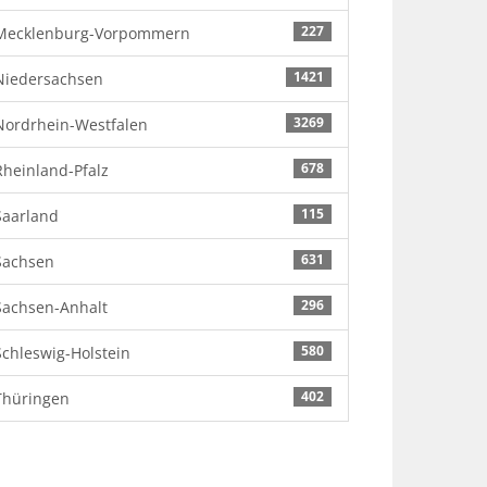
227
Mecklenburg-Vorpommern
1421
Niedersachsen
3269
Nordrhein-Westfalen
678
Rheinland-Pfalz
115
Saarland
631
Sachsen
296
Sachsen-Anhalt
580
Schleswig-Holstein
402
Thüringen