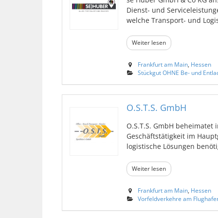
Dienst- und Serviceleistun
welche Transport- und Logist
Weiter lesen
Frankfurt am Main
,
Hessen
Stückgut OHNE Be- und Entl
O.S.T.S. GmbH
O.S.T.S. GmbH beheimatet i
Geschäftstätigkeit im Haup
logistische Lösungen benötig
Weiter lesen
Frankfurt am Main
,
Hessen
Vorfeldverkehre am Flughafe