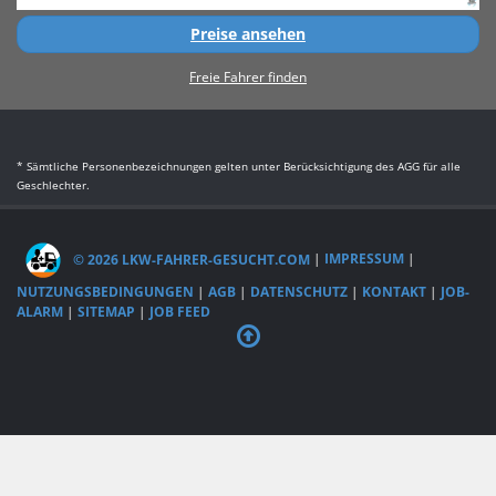
Preise ansehen
Freie Fahrer finden
* Sämtliche Personenbezeichnungen gelten unter Berücksichtigung des AGG für alle
Geschlechter.
© 2026 LKW-FAHRER-GESUCHT.COM
|
IMPRESSUM
|
NUTZUNGSBEDINGUNGEN
|
AGB
|
DATENSCHUTZ
|
KONTAKT
|
JOB-
ALARM
|
SITEMAP
|
JOB FEED