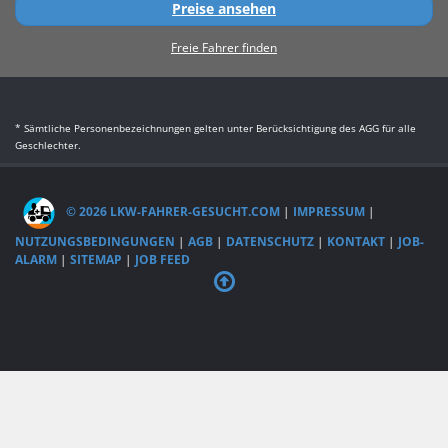
Preise ansehen
Freie Fahrer finden
* Sämtliche Personenbezeichnungen gelten unter Berücksichtigung des AGG für alle
Geschlechter.
© 2026 LKW-FAHRER-GESUCHT.COM
|
IMPRESSUM
|
NUTZUNGSBEDINGUNGEN
|
AGB
|
DATENSCHUTZ
|
KONTAKT
|
JOB-
ALARM
|
SITEMAP
|
JOB FEED