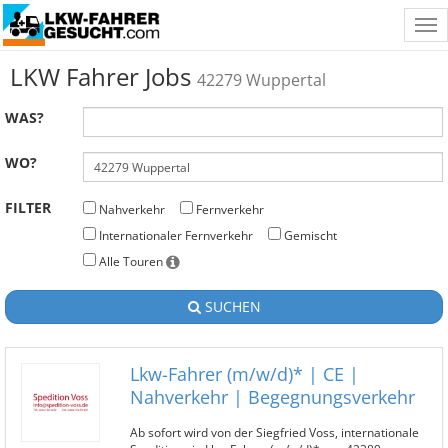
Tog
nav
LKW Fahrer Jobs
42279 Wuppertal
WAS?
WO?
FILTER
Nahverkehr
Fernverkehr
Internationaler Fernverkehr
Gemischt
Alle Touren
SUCHEN
Lkw-Fahrer (m/w/d)* | CE |
Nahverkehr | Begegnungsverkehr
Ab sofort wird von der Siegfried Voss, internationale