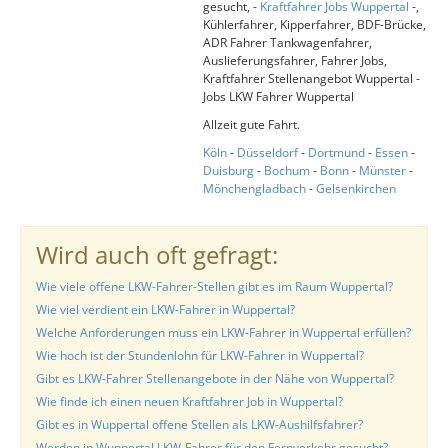
gesucht, -
Kraftfahrer Jobs Wuppertal
-,
Kühlerfahrer, Kipperfahrer, BDF-Brücke,
ADR Fahrer Tankwagenfahrer,
Auslieferungsfahrer, Fahrer Jobs,
Kraftfahrer Stellenangebot Wuppertal -
Jobs LKW Fahrer Wuppertal
Allzeit gute Fahrt.
Köln
-
Düsseldorf
-
Dortmund
-
Essen
-
Duisburg
-
Bochum
-
Bonn
-
Münster
-
Mönchengladbach
-
Gelsenkirchen
Wird auch oft gefragt:
Wie viele offene LKW-Fahrer-Stellen gibt es im Raum Wuppertal?
Wie viel verdient ein LKW-Fahrer in Wuppertal?
Welche Anforderungen muss ein LKW-Fahrer in Wuppertal erfüllen?
Wie hoch ist der Stundenlohn für LKW-Fahrer in Wuppertal?
Gibt es LKW-Fahrer Stellenangebote in der Nähe von Wuppertal?
Wie finde ich einen neuen Kraftfahrer Job in Wuppertal?
Gibt es in Wuppertal offene Stellen als LKW-Aushilfsfahrer?
Werden in Wuppertal LKW-Fahrer für den Fernverkehr gesucht?