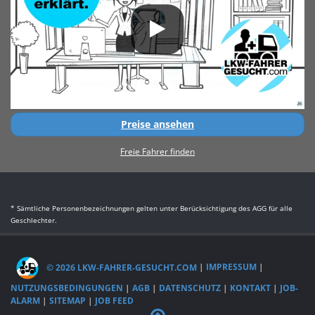
Preise ansehen
Freie Fahrer finden
* Sämtliche Personenbezeichnungen gelten unter Berücksichtigung des AGG für alle
Geschlechter.
© 2026 LKW-FAHRER-GESUCHT.COM
|
IMPRESSUM
|
NUTZUNGSBEDINGUNGEN
|
AGB
|
DATENSCHUTZ
|
KONTAKT
|
JOB-
ALARM
|
SITEMAP
|
JOB FEED