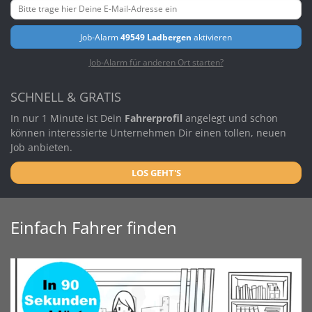
Job-Alarm
49549 Ladbergen
aktivieren
Job-Alarm für anderen Ort starten?
SCHNELL & GRATIS
In nur 1 Minute ist Dein
Fahrerprofil
angelegt und schon
können interessierte Unternehmen Dir einen tollen, neuen
Job anbieten.
LOS GEHT'S
Einfach Fahrer finden