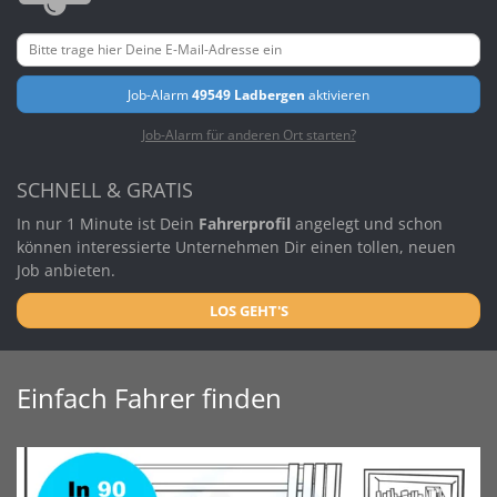
Job-Alarm
49549 Ladbergen
aktivieren
Job-Alarm für anderen Ort starten?
SCHNELL & GRATIS
In nur 1 Minute ist Dein
Fahrerprofil
angelegt und schon
können interessierte Unternehmen Dir einen tollen, neuen
Job anbieten.
LOS GEHT'S
Einfach Fahrer finden