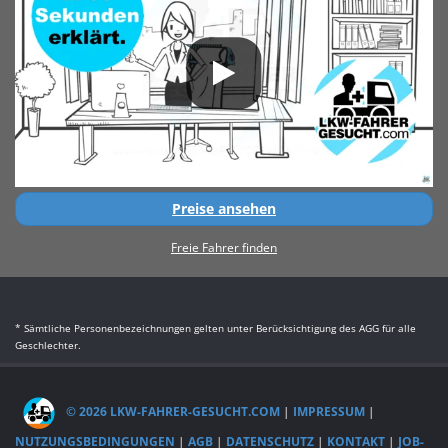
Preise ansehen
Freie Fahrer finden
* Sämtliche Personenbezeichnungen gelten unter Berücksichtigung des AGG für alle
Geschlechter.
© 2026 LKW-FAHRER-GESUCHT.COM
|
IMPRESSUM
|
NUTZUNGSBEDINGUNGEN
|
AGB
|
DATENSCHUTZ
|
KONTAKT
|
JOB-