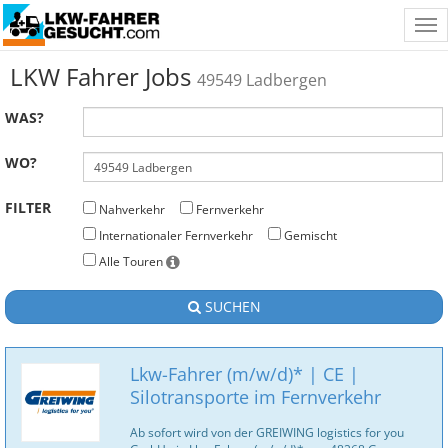
Tog
nav
LKW Fahrer Jobs
49549 Ladbergen
WAS?
WO?
FILTER
Nahverkehr
Fernverkehr
Internationaler Fernverkehr
Gemischt
Alle Touren
SUCHEN
Lkw-Fahrer (m/w/d)* | CE |
Silotransporte im Fernverkehr
Ab sofort wird von der GREIWING logistics for you