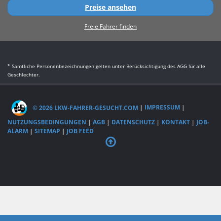
Preise ansehen
Freie Fahrer finden
* Sämtliche Personenbezeichnungen gelten unter Berücksichtigung des AGG für alle
Geschlechter.
© 2026 LKW-FAHRER-GESUCHT.COM
|
IMPRESSUM
|
NUTZUNGSBEDINGUNGEN
|
AGB
|
DATENSCHUTZ
|
KONTAKT
|
JOB-
ALARM
|
SITEMAP
|
JOB FEED