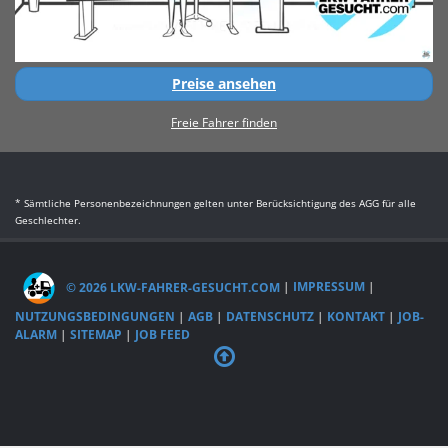
Preise ansehen
Freie Fahrer finden
* Sämtliche Personenbezeichnungen gelten unter Berücksichtigung des AGG für alle
Geschlechter.
© 2026 LKW-FAHRER-GESUCHT.COM
|
IMPRESSUM
|
NUTZUNGSBEDINGUNGEN
|
AGB
|
DATENSCHUTZ
|
KONTAKT
|
JOB-
ALARM
|
SITEMAP
|
JOB FEED