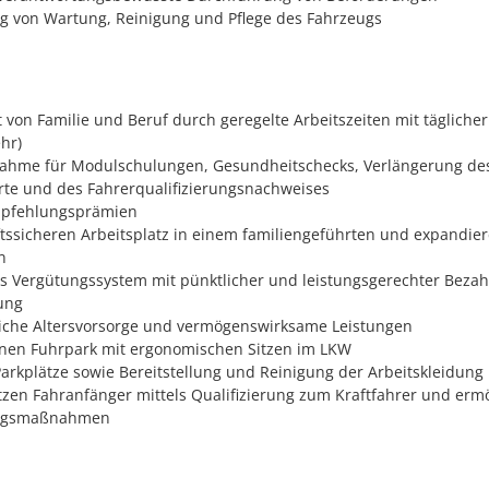
 von Wartung, Reinigung und Pflege des Fahrzeugs
t von Familie und Beruf durch geregelte Arbeitszeiten mit tägliche
hr)
ahme für Modulschulungen, Gesundheitschecks, Verlängerung des
rte und des Fahrerqualifizierungsnachweises
Empfehlungsprämien
tssicheren Arbeitsplatz in einem familiengeführten und expandie
n
ves Vergütungssystem mit pünktlicher und leistungsgerechter Beza
ung
liche Altersvorsorge und vermögenswirksame Leistungen
nen Fuhrpark mit ergonomischen Sitzen im LKW
Parkplätze sowie Bereitstellung und Reinigung der Arbeitskleidung
tzen Fahranfänger mittels Qualifizierung zum Kraftfahrer und erm
ungsmaßnahmen