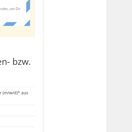
endet, um Dir
en- bzw.
r (m/w/d)* aus