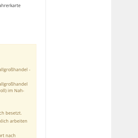
ahrerkarte
allgroßhandel -
allgroßhandel
oll) im Nah-
ch besetzt.
klich arbeiten
ort nach