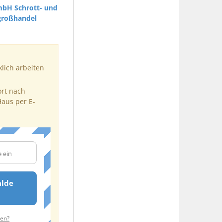
mbH Schrott- und
großhandel
klich arbeiten
ort nach
Haus per E-
alde
ten?