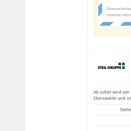
Datensicherhei
nützliche Info
Ab sofort wird von
Eberswalde und U
Stell