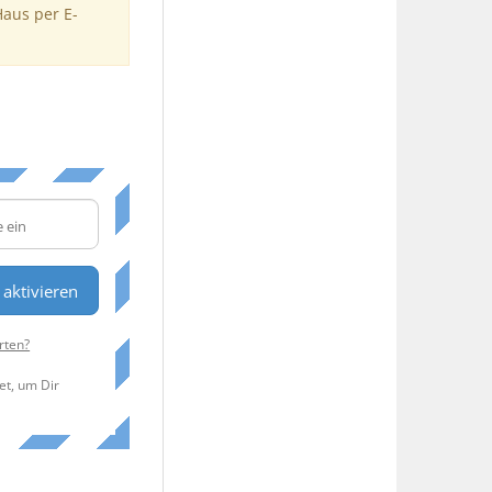
Haus per E-
aktivieren
rten?
et, um Dir