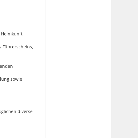
r Heimkunft
 Führerscheins,
renden
hlung sowie
öglichen diverse